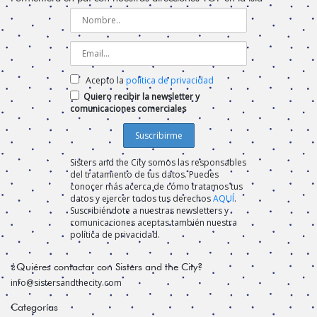
Acepto la
política de privacidad
Quiero recibir la newsletter y
comunicaciones comerciales
Sisters and the City somos las responsables
del tratamiento de tus datos. Puedes
conocer más acerca de cómo tratamos tus
datos y ejercer todos tus derechos
AQUÍ
.
Suscribiéndote a nuestras newsletters y
comunicaciones aceptas también nuestra
política de privacidad.
¿Quiéres contactar con Sisters and the City?
info@sistersandthecity.com
Categorías