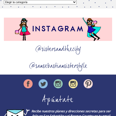
Categorías
@sistersandthecity
@sansebastiansisterstyle
Apúntate
Recibe nuestros planes y direcciones secretas para ser
feliz en San Sebastián y el Basque Country en tu email