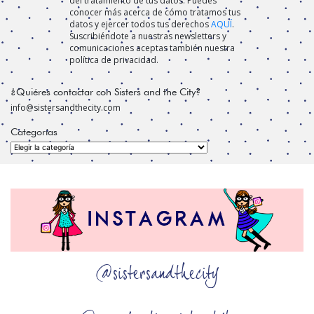
del tratamiento de tus datos. Puedes
conocer más acerca de cómo tratamos tus
datos y ejercer todos tus derechos
AQUÍ
.
Suscribiéndote a nuestras newsletters y
comunicaciones aceptas también nuestra
política de privacidad.
¿Quiéres contactar con Sisters and the City?
info@sistersandthecity.com
Categorías
Categorías
@sistersandthecity