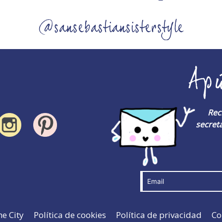
@sansebastiansisterstyle
Ap
Rec
secreta
he City
Política de cookies
Política de privacidad
Co