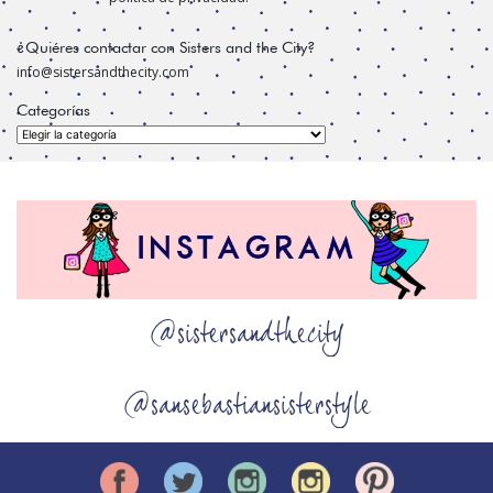
¿Quiéres contactar con Sisters and the City?
info@sistersandthecity.com
Categorías
Categorías
@sistersandthecity
@sansebastiansisterstyle