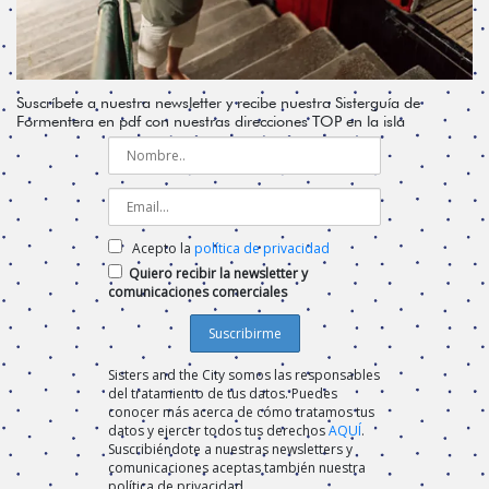
Suscríbete a nuestra newsletter y recibe nuestra Sisterguía de
Formentera en pdf con nuestras direcciones TOP en la isla
Acepto la
política de privacidad
Quiero recibir la newsletter y
comunicaciones comerciales
Sisters and the City somos las responsables
del tratamiento de tus datos. Puedes
conocer más acerca de cómo tratamos tus
datos y ejercer todos tus derechos
AQUÍ
.
Suscribiéndote a nuestras newsletters y
comunicaciones aceptas también nuestra
política de privacidad.