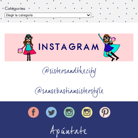
Categorías
Categorías
@sistersandthecity
@sansebastiansisterstyle
Apúntate