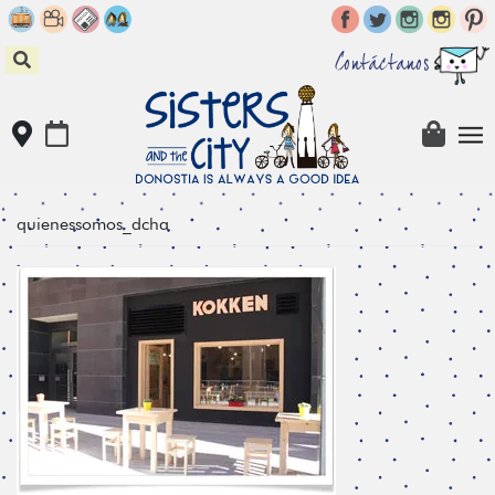
Skip
to
content
Contáctanos
quienessomos_dcha