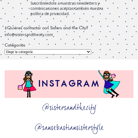
Suscribiéndote a nuestras newsletters y
comunicaciones aceptas también nuestra
política de privacidad.
¿Quiéres contactar con Sisters and the City?
info@sistersandthecity.com
Categorías
Categorías
@sistersandthecity
@sansebastiansisterstyle