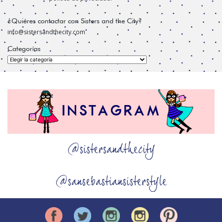
¿Quiéres contactar con Sisters and the City?
info@sistersandthecity.com
Categorías
Categorías
@sistersandthecity
@sansebastiansisterstyle