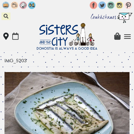
Skip
to
content
Contáctanos
IMG_5203