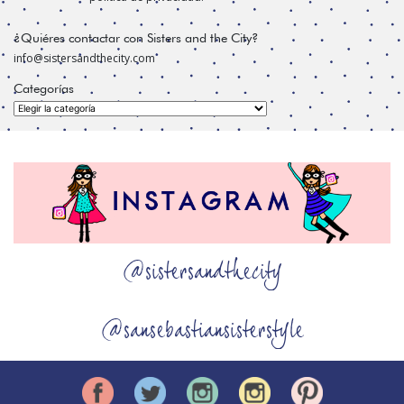
¿Quiéres contactar con Sisters and the City?
info@sistersandthecity.com
Categorías
Categorías
@sistersandthecity
@sansebastiansisterstyle