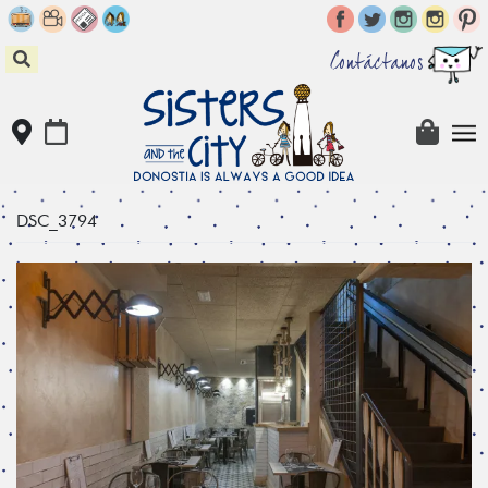
Skip
to
content
Contáctanos
DSC_3794