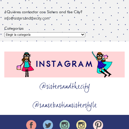
¿Quiéres contactar con Sisters and the City?
info@sistersandthecity.com
Categorías
Categorías
@sistersandthecity
@sansebastiansisterstyle