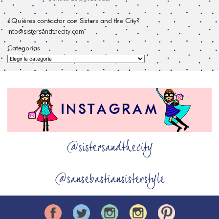
¿Quiéres contactar con Sisters and the City?
info@sistersandthecity.com
Categorías
Categorías
@sistersandthecity
@sansebastiansisterstyle