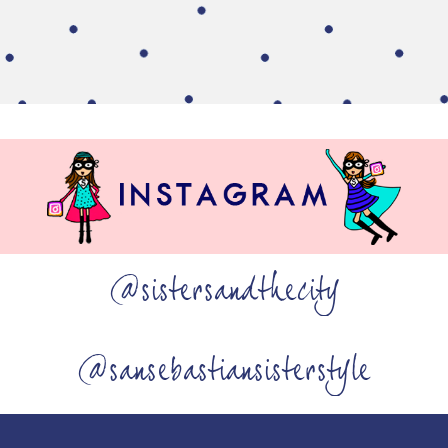
@sistersandthecity
@sansebastiansisterstyle