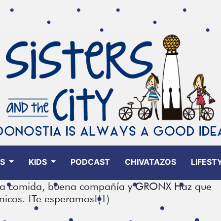
ES
KIDS
PODCAST
CHIVATAZOS
LIFEST
uena comida, buena compañía y GRONX Haz que
únicos. ¡Te esperamos!(1)