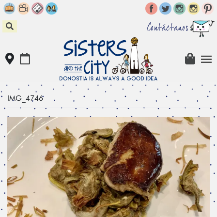
Skip
to
content
Contáctanos
IMG_4746