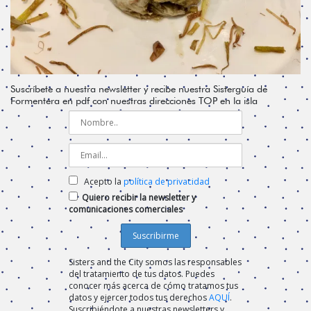
Suscríbete a nuestra newsletter y recibe nuestra Sisterguía de
Formentera en pdf con nuestras direcciones TOP en la isla
Acepto la
política de privacidad
Quiero recibir la newsletter y
comunicaciones comerciales
Sisters and the City somos las responsables
del tratamiento de tus datos. Puedes
conocer más acerca de cómo tratamos tus
datos y ejercer todos tus derechos
AQUÍ
.
Suscribiéndote a nuestras newsletters y