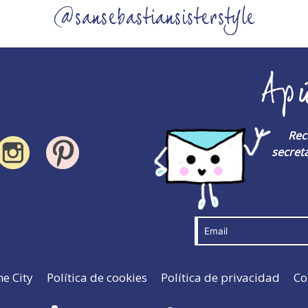
@sansebastiansisterstyle
Ap
Rec
secreta
he City
Política de cookies
Política de privacidad
Co