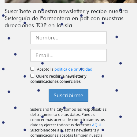
Suscríbete a nuestra newsletter y recibe nuestra
Sisterguía de Formentera en pdf con nuestras
direcciones TOP en la isla
Acepto la
política de privacidad
Quiero recibir la newsletter y
comunicaciones comerciales
Sisters and the City somos las responsables
del tratamiento de tus datos. Puedes
conocer más acerca de cómo tratamos tus
datos y ejercer todos tus derechos
AQUÍ
.
Suscribiéndote a nuestras newsletters y
comunicaciones aceptas también nuestra