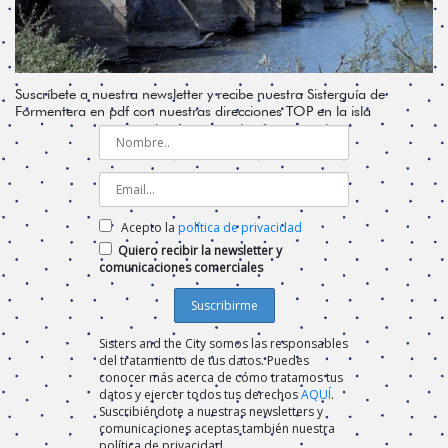
Suscríbete a nuestra newsletter y recibe nuestra Sisterguía de
Formentera en pdf con nuestras direcciones TOP en la isla
Acepto la
política de privacidad
Quiero recibir la newsletter y
comunicaciones comerciales
Sisters and the City somos las responsables
del tratamiento de tus datos. Puedes
conocer más acerca de cómo tratamos tus
datos y ejercer todos tus derechos
AQUÍ
.
Suscribiéndote a nuestras newsletters y
comunicaciones aceptas también nuestra
política de privacidad.