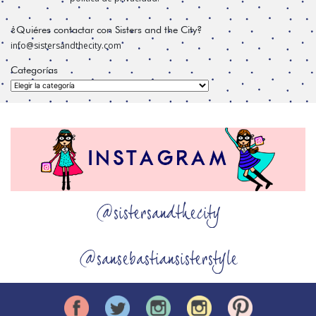
¿Quiéres contactar con Sisters and the City?
info@sistersandthecity.com
Categorías
Categorías
@sistersandthecity
@sansebastiansisterstyle