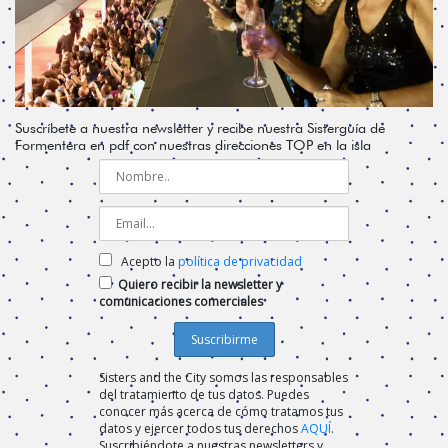
Suscríbete a nuestra newsletter y recibe nuestra Sisterguía de
Formentera en pdf con nuestras direcciones TOP en la isla
Acepto la
política de privacidad
Quiero recibir la newsletter y
comunicaciones comerciales
Sisters and the City somos las responsables
del tratamiento de tus datos. Puedes
conocer más acerca de cómo tratamos tus
datos y ejercer todos tus derechos
AQUÍ
.
Suscribiéndote a nuestras newsletters y