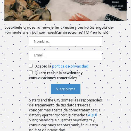
Suscríbete a nuestra newsletter y recibe nuestra Sisterguía de
Formentera en pdf con nuestras direcciones TOP en la isla
Acepto la
política de privacidad
Quiero recibir la newsletter y
comunicaciones comerciales
Sisters and the City somos las responsables
del tratamiento de tus datos. Puedes
conocer más acerca de cómo tratamos tus
datos y ejercer todos tus derechos
AQUÍ
.
Suscribiéndote a nuestras newsletters y
comunicaciones aceptas también nuestra
política de privacidad.