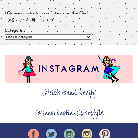
¿Quiéres contactar con Sisters and the City?
info@sistersandthecity.com
Categorías
Categorías
@sistersandthecity
@sansebastiansisterstyle