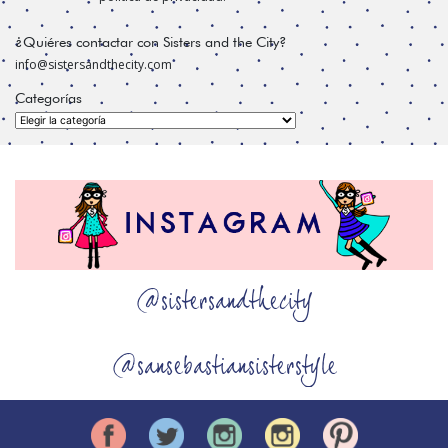
¿Quiéres contactar con Sisters and the City?
info@sistersandthecity.com
Categorías
Categorías
@sistersandthecity
@sansebastiansisterstyle