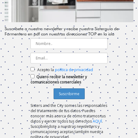
Suscríbete a nuestra newsletter y recibe nuestra Sisterguía de
Formentera en pdf con nuestras direcciones TOP en la isla
Acepto la
política de privacidad
Quiero recibir la newsletter y
comunicaciones comerciales
Sisters and the City somos las responsables
del tratamiento de tus datos. Puedes
conocer más acerca de cómo tratamos tus
datos y ejercer todos tus derechos
AQUÍ
.
Suscribiéndote a nuestras newsletters y
comunicaciones aceptas también nuestra
política de privacidad.