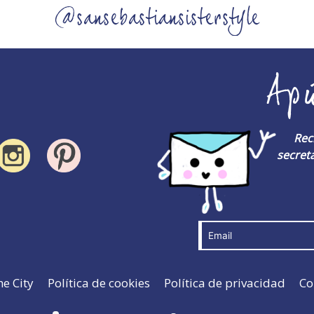
@sansebastiansisterstyle
Ap
Rec
secreta
he City
Política de cookies
Política de privacidad
Co