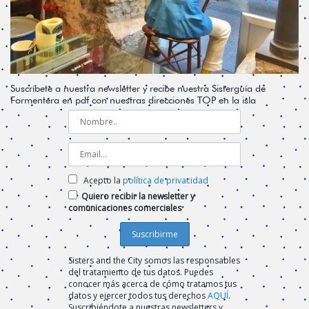
Suscríbete a nuestra newsletter y recibe nuestra Sisterguía de
Formentera en pdf con nuestras direcciones TOP en la isla
Acepto la
política de privacidad
Quiero recibir la newsletter y
comunicaciones comerciales
Sisters and the City somos las responsables
del tratamiento de tus datos. Puedes
conocer más acerca de cómo tratamos tus
datos y ejercer todos tus derechos
AQUÍ
.
Suscribiéndote a nuestras newsletters y