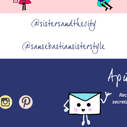
@sistersandthecity
@sansebastiansisterstyle
Ap
Rec
secreta