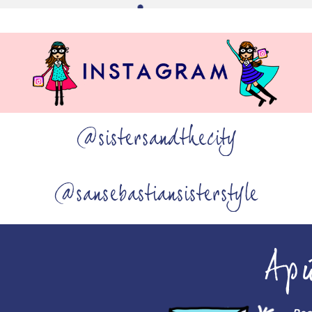
@sistersandthecity
@sansebastiansisterstyle
Ap