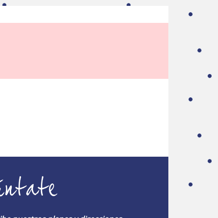
úntate