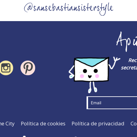
@sansebastiansisterstyle
Ap
Rec
secreta
he City
Política de cookies
Política de privacidad
Co