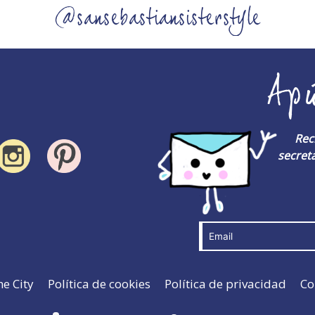
@sansebastiansisterstyle
Ap
Rec
secreta
he City
Política de cookies
Política de privacidad
Co