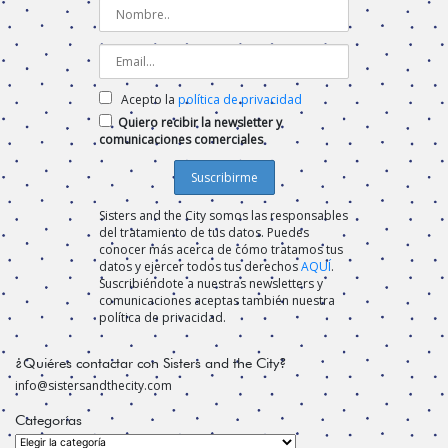
Acepto la
política de privacidad
Quiero recibir la newsletter y
comunicaciones comerciales
Sisters and the City somos las responsables
del tratamiento de tus datos. Puedes
conocer más acerca de cómo tratamos tus
datos y ejercer todos tus derechos
AQUÍ
.
Suscribiéndote a nuestras newsletters y
comunicaciones aceptas también nuestra
política de privacidad.
¿Quiéres contactar con Sisters and the City?
info@sistersandthecity.com
Categorías
Categorías