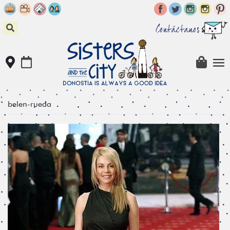
Skip
to
content
Contáctanos
belen-rueda