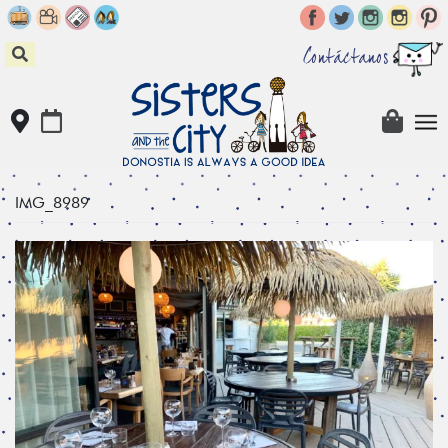
Skip
to
content
Contáctanos
IMG_8989