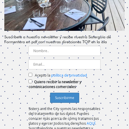
Suscríbete a nuestra newsletter y recibe nuestra Sisterguía de
Formentera en pdf con nuestras direcciones TOP en la isla
Acepto la
política de privacidad
Quiero recibir la newsletter y
comunicaciones comerciales
Sisters and the City somos las responsables
del tratamiento de tus datos. Puedes
conocer más acerca de cómo tratamos tus
datos y ejercer todos tus derechos
AQUÍ
.
Suscribiéndote a nuestras newsletters y