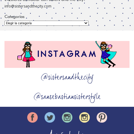
info@sistersandthecity.com
Categorías
Categorías
@sistersandthecity
@sansebastiansisterstyle