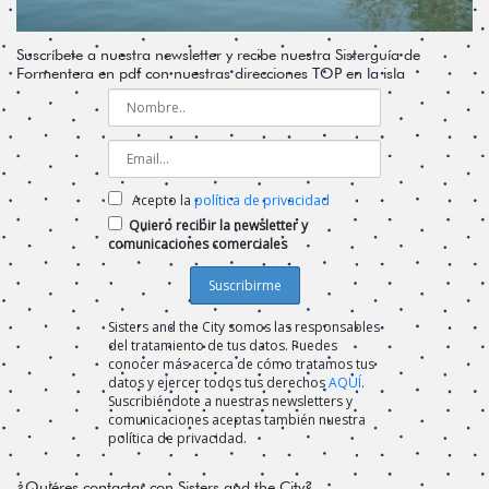
Suscríbete a nuestra newsletter y recibe nuestra Sisterguía de
Formentera en pdf con nuestras direcciones TOP en la isla
Acepto la
política de privacidad
Quiero recibir la newsletter y
comunicaciones comerciales
Sisters and the City somos las responsables
del tratamiento de tus datos. Puedes
conocer más acerca de cómo tratamos tus
datos y ejercer todos tus derechos
AQUÍ
.
Suscribiéndote a nuestras newsletters y
comunicaciones aceptas también nuestra
política de privacidad.
¿Quiéres contactar con Sisters and the City?