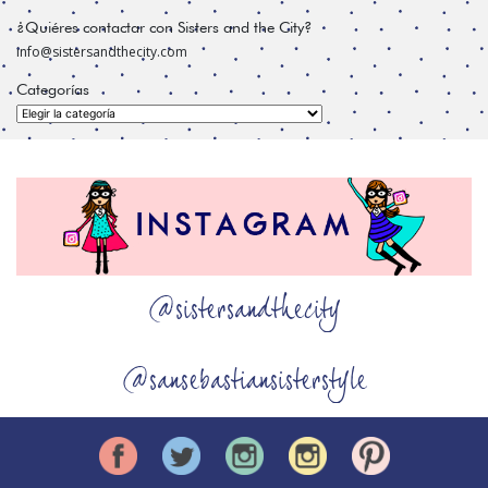
¿Quiéres contactar con Sisters and the City?
info@sistersandthecity.com
Categorías
Categorías
@sistersandthecity
@sansebastiansisterstyle