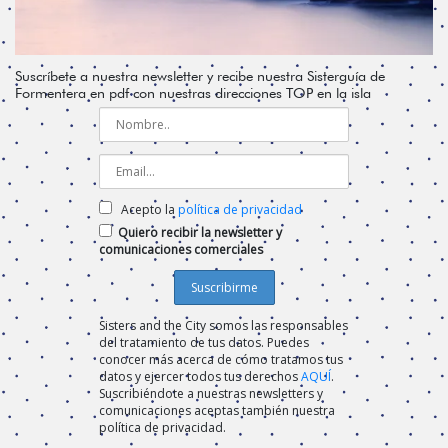
Suscríbete a nuestra newsletter y recibe nuestra Sisterguía de
Formentera en pdf con nuestras direcciones TOP en la isla
Acepto la
política de privacidad
Quiero recibir la newsletter y
comunicaciones comerciales
Sisters and the City somos las responsables
del tratamiento de tus datos. Puedes
conocer más acerca de cómo tratamos tus
datos y ejercer todos tus derechos
AQUÍ
.
Suscribiéndote a nuestras newsletters y
comunicaciones aceptas también nuestra
política de privacidad.