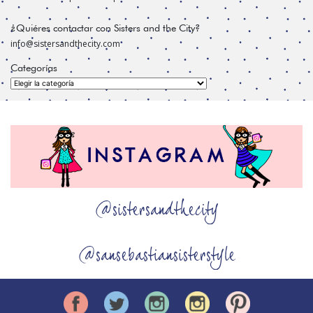
¿Quiéres contactar con Sisters and the City?
info@sistersandthecity.com
Categorías
Categorías
@sistersandthecity
@sansebastiansisterstyle