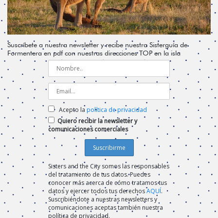
Suscríbete a nuestra newsletter y recibe nuestra Sisterguía de
Formentera en pdf con nuestras direcciones TOP en la isla
Acepto la
política de privacidad
Quiero recibir la newsletter y
comunicaciones comerciales
Sisters and the City somos las responsables
del tratamiento de tus datos. Puedes
conocer más acerca de cómo tratamos tus
datos y ejercer todos tus derechos
AQUÍ
.
Suscribiéndote a nuestras newsletters y
comunicaciones aceptas también nuestra
política de privacidad.