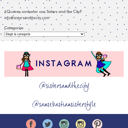
¿Quiéres contactar con Sisters and the City?
info@sistersandthecity.com
Categorías
Categorías
@sistersandthecity
@sansebastiansisterstyle