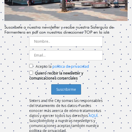
Suscríbete a nuestra newsletter y recibe nuestra Sisterguía de
Formentera en pdf con nuestras direcciones TOP en la isla
Acepto la
política de privacidad
Quiero recibir la newsletter y
comunicaciones comerciales
Sisters and the City somos las responsables
del tratamiento de tus datos. Puedes
conocer más acerca de cómo tratamos tus
datos y ejercer todos tus derechos
AQUÍ
.
Suscribiéndote a nuestras newsletters y
comunicaciones aceptas también nuestra
política de privacidad.