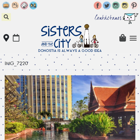
Skip
to
content
Contáctanos
IMG_7220