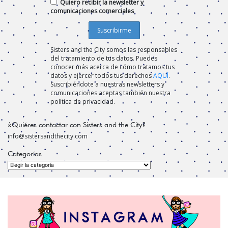
Quiero recibir la newsletter y
comunicaciones comerciales
Sisters and the City somos las responsables
del tratamiento de tus datos. Puedes
conocer más acerca de cómo tratamos tus
datos y ejercer todos tus derechos
AQUÍ
.
Suscribiéndote a nuestras newsletters y
comunicaciones aceptas también nuestra
política de privacidad.
¿Quiéres contactar con Sisters and the City?
info@sistersandthecity.com
Categorías
Categorías