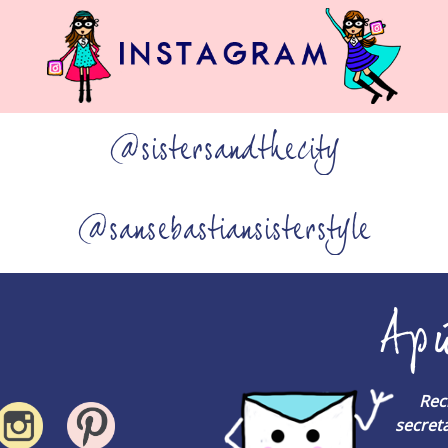
@sistersandthecity
@sansebastiansisterstyle
Ap
Rec
secreta