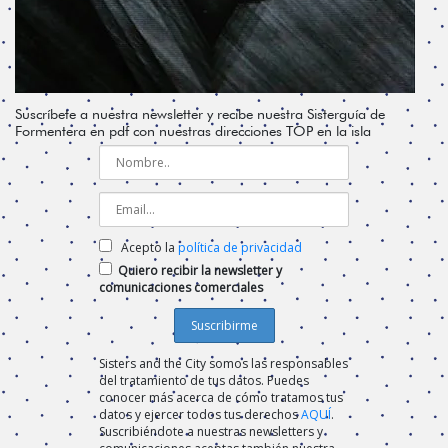
Suscríbete a nuestra newsletter y recibe nuestra Sisterguía de
Formentera en pdf con nuestras direcciones TOP en la isla
Acepto la
política de privacidad
Quiero recibir la newsletter y
comunicaciones comerciales
Sisters and the City somos las responsables
del tratamiento de tus datos. Puedes
conocer más acerca de cómo tratamos tus
datos y ejercer todos tus derechos
AQUÍ
.
Suscribiéndote a nuestras newsletters y