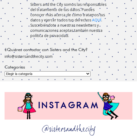
Sisters and the City somos las responsables
del tratamiento de tus datos. Puedes
conocer más acerca de cómo tratamos tus
datos y ejercer todos tus derechos
AQUÍ
.
Suscribiéndote a nuestras newsletters y
comunicaciones aceptas también nuestra
política de privacidad.
¿Quiéres contactar con Sisters and the City?
info@sistersandthecity.com
Categorías
Categorías
@sistersandthecity