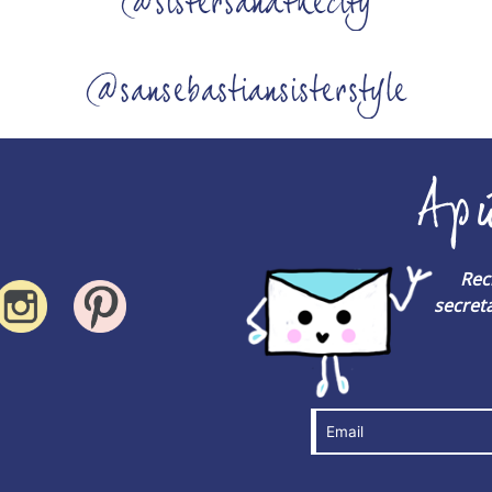
@sistersandthecity
@sansebastiansisterstyle
Ap
Rec
secreta