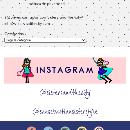
política de privacidad.
¿Quiéres contactar con Sisters and the City?
info@sistersandthecity.com
Categorías
Categorías
@sistersandthecity
@sansebastiansisterstyle