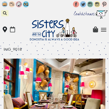
Skip
to
content
Contáctanos
IMG_9018