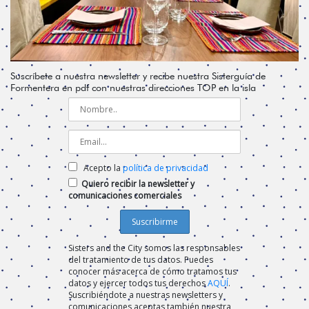
Suscríbete a nuestra newsletter y recibe nuestra Sisterguía de
Formentera en pdf con nuestras direcciones TOP en la isla
Acepto la
política de privacidad
Quiero recibir la newsletter y
comunicaciones comerciales
Sisters and the City somos las responsables
del tratamiento de tus datos. Puedes
conocer más acerca de cómo tratamos tus
datos y ejercer todos tus derechos
AQUÍ
.
Suscribiéndote a nuestras newsletters y
comunicaciones aceptas también nuestra