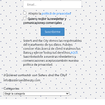
Acepto la
política de privacidad
Quiero recibir la newsletter y
comunicaciones comerciales
Sisters and the City somos las responsables
del tratamiento de tus datos. Puedes
conocer más acerca de cómo tratamos tus
datos y ejercer todos tus derechos
AQUÍ
.
Suscribiéndote a nuestras newsletters y
comunicaciones aceptas también nuestra
política de privacidad.
¿Quiéres contactar con Sisters and the City?
info@sistersandthecity.com
Categorías
Categorías