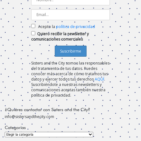
Acepto la
política de privacidad
Quiero recibir la newsletter y
comunicaciones comerciales
Sisters and the City somos las responsables
del tratamiento de tus datos. Puedes
conocer más acerca de cómo tratamos tus
datos y ejercer todos tus derechos
AQUÍ
.
Suscribiéndote a nuestras newsletters y
comunicaciones aceptas también nuestra
política de privacidad.
¿Quiéres contactar con Sisters and the City?
info@sistersandthecity.com
Categorías
Categorías