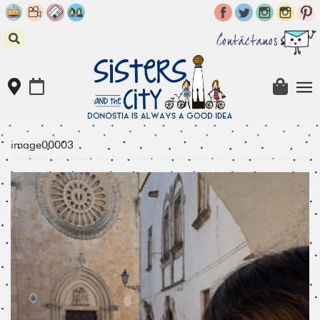
Skip
to
content
Contáctanos
image00003