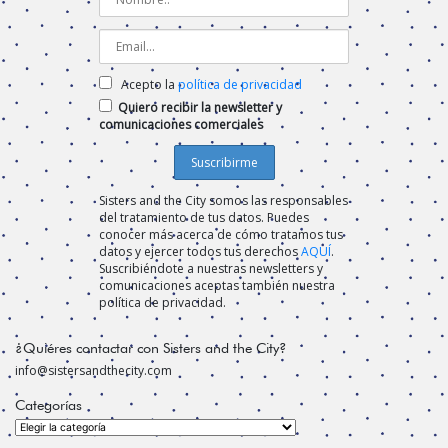
Acepto la
política de privacidad
Quiero recibir la newsletter y
comunicaciones comerciales
Sisters and the City somos las responsables
del tratamiento de tus datos. Puedes
conocer más acerca de cómo tratamos tus
datos y ejercer todos tus derechos
AQUÍ
.
Suscribiéndote a nuestras newsletters y
comunicaciones aceptas también nuestra
política de privacidad.
¿Quiéres contactar con Sisters and the City?
info@sistersandthecity.com
Categorías
Categorías