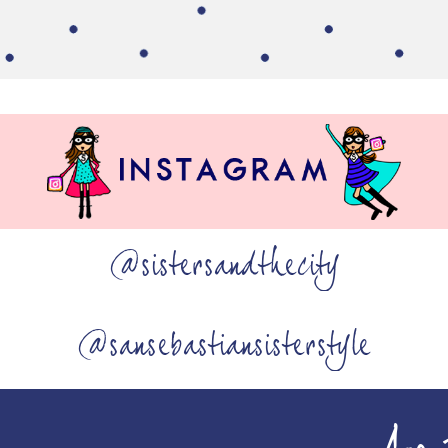
@sistersandthecity
@sansebastiansisterstyle