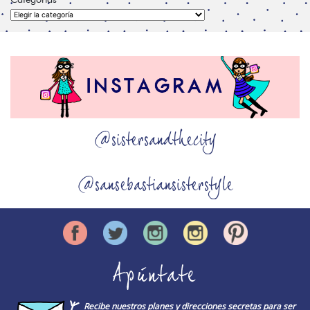
Categorías
@sistersandthecity
@sansebastiansisterstyle
Apúntate
Recibe nuestros planes y direcciones secretas para ser