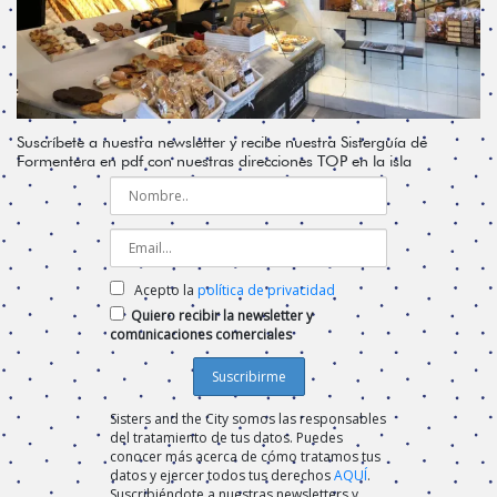
Suscríbete a nuestra newsletter y recibe nuestra Sisterguía de
Formentera en pdf con nuestras direcciones TOP en la isla
Acepto la
política de privacidad
Quiero recibir la newsletter y
comunicaciones comerciales
Sisters and the City somos las responsables
del tratamiento de tus datos. Puedes
conocer más acerca de cómo tratamos tus
datos y ejercer todos tus derechos
AQUÍ
.
Suscribiéndote a nuestras newsletters y