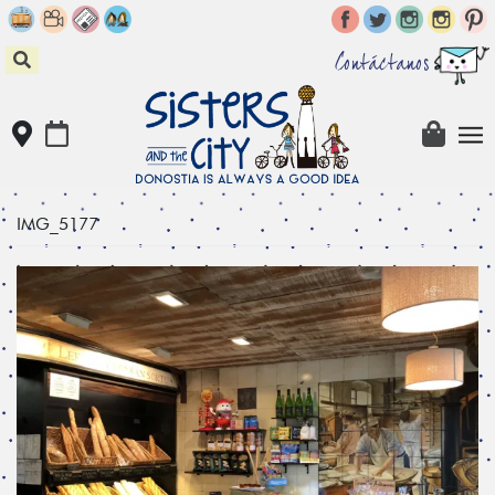
Skip
to
content
Contáctanos
IMG_5177