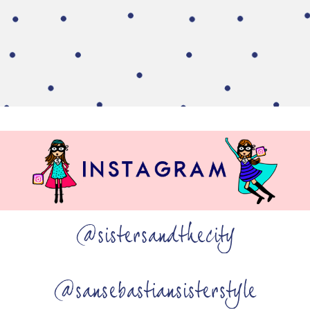
@sistersandthecity
@sansebastiansisterstyle