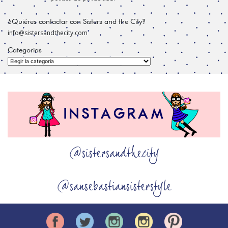
¿Quiéres contactar con Sisters and the City?
info@sistersandthecity.com
Categorías
Categorías
@sistersandthecity
@sansebastiansisterstyle