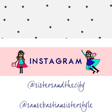
@sistersandthecity
@sansebastiansisterstyle