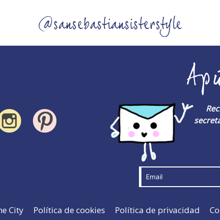
@sansebastiansisterstyle
Ap
Rec
secreta
he City
Política de cookies
Política de privacidad
Co