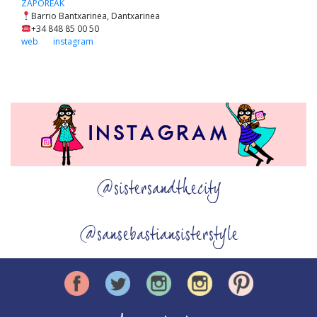
ZAPOREAK
Barrio Bantxarinea, Dantxarinea
+34 848 85 00 50
web
instagram
@sistersandthecity
@sansebastiansisterstyle