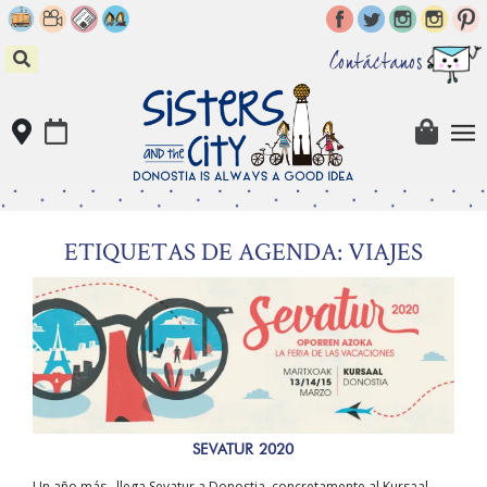
Skip
to
content
Contáctanos
ETIQUETAS DE AGENDA: VIAJES
SEVATUR 2020
Un año más , llega Sevatur a Donostia, concretamente al Kursaal.