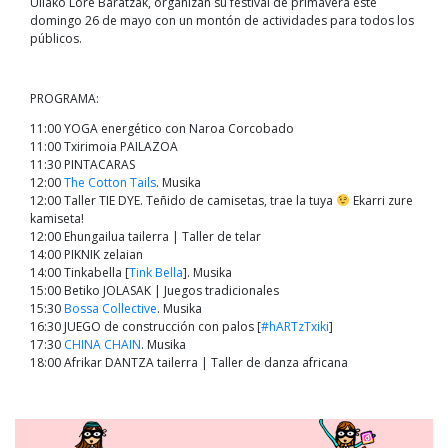
Uliako Lore Baratzak, organizan su festival de primavera este
domingo 26 de mayo con un montón de actividades para todos los
públicos.
PROGRAMA:
11:00 YOGA energético con Naroa Corcobado
11:00 Txirimoia PAILAZOA
11:30 PINTACARAS
12:00
The Cotton Tails
. Musika
12:00 Taller TIE DYE. Teñido de camisetas, trae la tuya
Ekarri zure
kamiseta!
12:00 Ehungailua tailerra | Taller de telar
14:00 PIKNIK zelaian
14:00 Tinkabella [
Tink Bella
]. Musika
15:00 Betiko JOLASAK | Juegos tradicionales
15:30
Bossa Collective
. Musika
16:30 JUEGO de construcción con palos [
#hARTzTxiki
]
17:30
CHINA CHAIN
. Musika
18:00 Afrikar DANTZA tailerra | Taller de danza africana