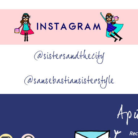
@sistersandthecity
@sansebastiansisterstyle
Ap
Rec