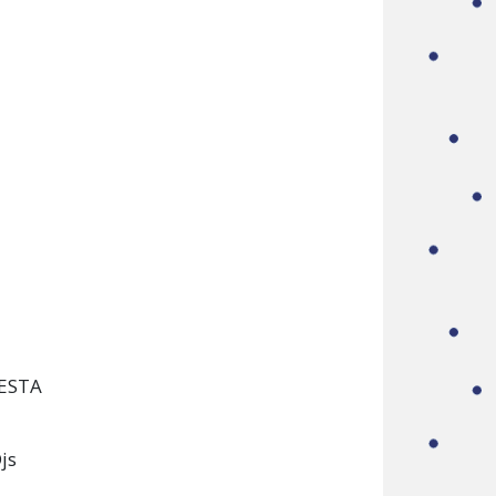
N
IESTA
js